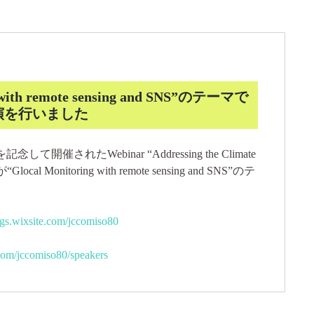
ith remote sensing and SNS”のテーマで
演を行いました
して開催されたWebinar “Addressing the Climate
cal Monitoring with remote sensing and SNS”のテ
ings.wixsite.com/jccomiso80
e.com/jccomiso80/speakers