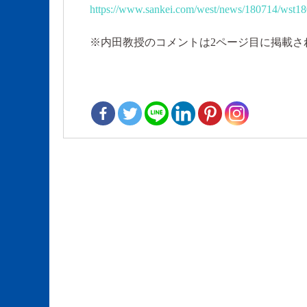
https://www.sankei.com/west/news/180714/wst1
※内田教授のコメントは2ページ目に掲載さ